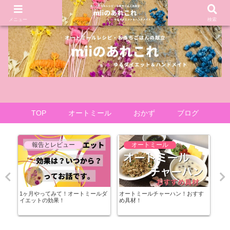
メニュー
検索
TOP
オートミール
おかず
ブログ
報告とレビュー
オートミール
チ
1ヶ月やってみて！オートミールダ
オートミールチャーハン！おすす
2分
イエットの効果！
め具材！
り
ュ