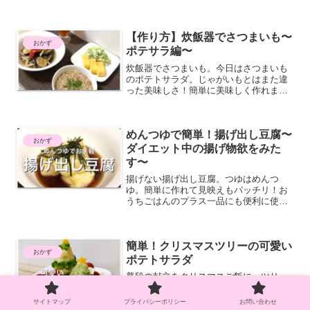
おります。でも美味しいよ☺︎クリスマス
はおうちごはんしましょ☺︎
【作り方】炊飯器でさつまいも〜
おかず
ポテサラ編〜
炊飯器でさつまいも。今日はさつまいも
のポテトサラダ。じゃがいもとはまた違
った美味しさ！簡単に美味しく作れま
す！材料もシンプル。さつまいもは食物
繊維、ビタミンも豊富。
めんつゆで簡単！揚げ出し豆腐〜
おかず
ダイエット中の揚げ物欲をみた
す〜
揚げない揚げ出し豆腐。つゆはめんつ
ゆ。簡単に作れて見映えもバッチリ！お
うちごはんのプラス一品にも便利に使え
る揚げ出し豆腐。揚げ出し豆腐の日献立
まとめもあるよ。
簡単！クリスマスツリーの可愛い
おかず
ポテトサラダ
普段の献立をクリスマスご飯に。ツリー
のポテトサラダをまとめて2色。ミニサイ
ズでも可愛いし、大きく作って取り分け
サイトマップ
プライバシーポリシー
お問い合わせ
ても◎！簡単で可愛いクリスマス！