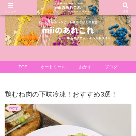
メニュー
検索
TOP
オートミール
おかず
ブログ
鶏むね肉の下味冷凍！おすすめ3選！
おかず