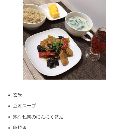
玄米
豆乳スープ
鶏むね肉のにんにく醤油
卵焼き