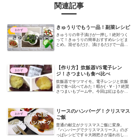
関連記事
きゅうりでもう一品！副菜レシピ
おかず
きゅうりの辛子漬けが一押し！絶対つく
って！きゅうりの簡単おすすめレシピま
とめ。混ぜるだけ、漬けるだけで一品出
来ちゃう。小鉢で彩りもプラス
【作り方】炊飯器VS電子レン
おかず
ジ！さつまいも食べ比べ
炊飯器でサツマイモ。電子レンジと炊飯
器で食べ比べてみた！暇か(・∀・)？絶賛
さつまいもブーム中。今回は紅はるか。
他にもザッパレシピ公開中！
リースのハンバーグ！クリスマス
おかず
ご飯
普通の献立がクリスマスご飯に変身。
『ハンバーグでクリスマスリース』のざ
っぱレシピです☺︎大雑把さが溢れ出して