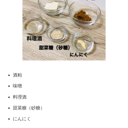
酒粕
味噌
料理酒
甜菜糖（砂糖）
にんにく